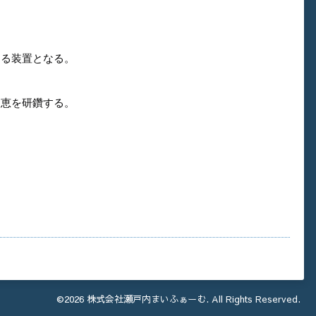
える装置となる。
知恵を研鑽する。
©2026
株式会社瀬戸内まいふぁーむ
. All Rights Reserved.