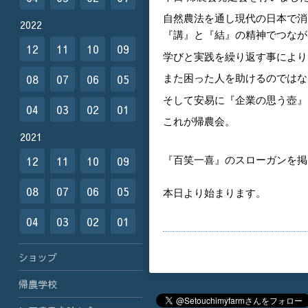
自然農法を通し現代の日本で消
2022
『講』と『結』の精神でつなが
12
11
10
09
学びと実践を繰り返す事により
また困った人を助けるのではな
08
07
06
05
そして安易に『企業の思う壺』
04
03
02
01
これが帰農会。
2021
『百笑一喜』のスローガンを掲
12
11
10
09
08
07
06
05
本日より始まります。
04
03
02
01
ショップ
帰農学校