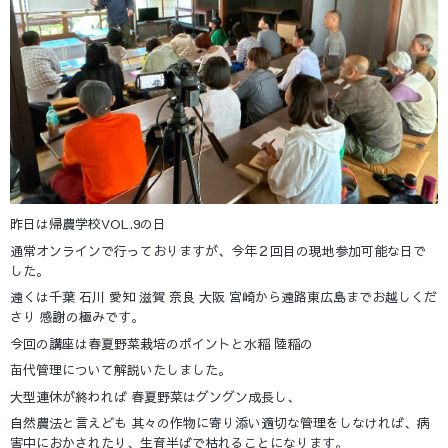
昨日は帰農学校VOL.9の日
通常オンラインで行っておりますが、今年２回目の現地参加可能な日で
した。
遠くは千葉 石川 愛知 滋賀 奈良 大阪 宮崎から遠路東広島までお越しくだ
さり 感謝の極みです。
今回の講座は春夏野菜栽培のポイントと水稲 陸稲の
苗代管理について解説いたしました。
大型連休が終われば 春夏野菜はグングン成長し、
自然農法と言えども 其々の作物に寄り添い適切な管理をしなければ、病
害中におかされたり、生育半ばで枯れることになります。