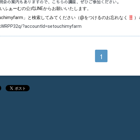
明会の案内もありますので、こちらの講座、ぜひご参加ください。
いふぁーむの公式LINEからお願いいたします
。
touchimyfarm」と検索してみてください（@をつけるのお忘れなく
︎）
21-kWRPP32q/?accountId=setouchimyfarm
1