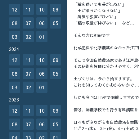
「種を蒔いても芽が出ない」
12
11
10
09
「土が柔らかくならない」
「病気や虫害がひどい」
08
07
06
05
「稲の収量が伸びない」 など…
そんな方に朗報です！
03
02
01
化成肥料や化学農薬のなかった江戸
2024
12
11
10
09
そこで今回自然農法家であり江戸農
その秘術を皆様に分かりやすく、科
08
07
06
05
土づくりは、今から始まります。
これを知っておくかおかないかで、
03
02
01
しかも今回はLIVEで開催しますの
2023
12
11
10
09
普段、帰農学校でも行う有料講座を
日々もがきながらも自然農法を実践
08
07
06
05
11月2日(木)、３日(金)、4日(
04
03
02
01