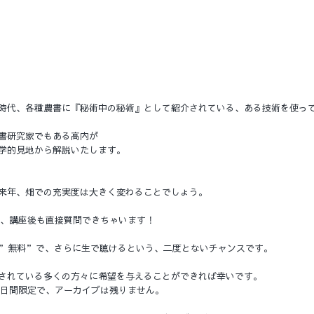
時代、各種農書に『秘術中の秘術』として紹介されている、ある技術を使っ
書研究家でもある高内が
学的見地から解説いたします。
来年、畑での充実度は大きく変わることでしょう。
で、講座後も直接質問できちゃいます！
”無料”で、さらに生で聴けるという、二度とないチャンスです。
されている多くの方々に希望を与えることができれば幸いです。
土)の３日間限定で、アーカイブは残りません。