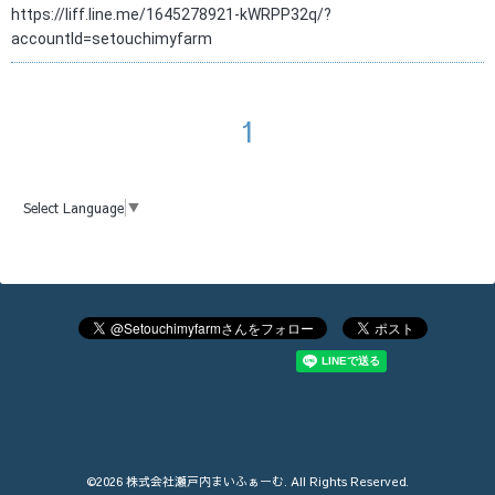
https://liff.line.me/1645278921-kWRPP32q/?
accountId=setouchimyfarm
1
Select Language
▼
©2026
株式会社瀬戸内まいふぁーむ
. All Rights Reserved.