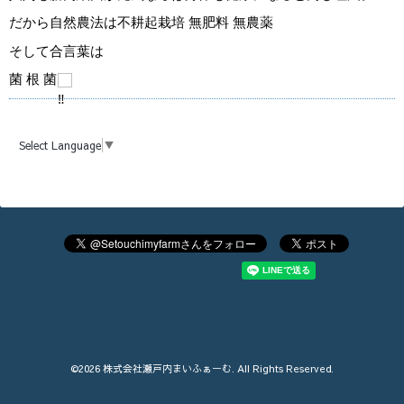
だから自然農法は不耕起栽培 無肥料 無農薬
そして合言葉は
菌 根 菌
Select Language
▼
©2026
株式会社瀬戸内まいふぁーむ
. All Rights Reserved.