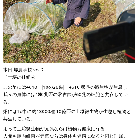
本日 帰農学校 vol.2
『土壌の仕組み』
この星には4610
10の28乗
4610 穣匹の微生物が生息し
我々の身体には100兆匹の常在菌が60兆の細胞と共存してい
る。
畑には1g中に約13000種 10億匹の土壌微生物が生息し植物と
共生している。
よって土壌微生物が元気ならば植物も健康になる
人間も腸内細菌が元気ならは身体も健康になると同じ理屈。