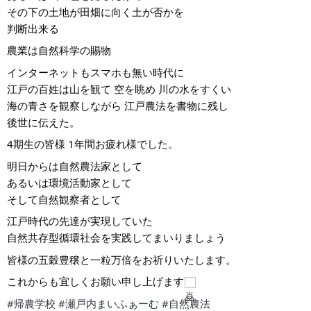
その下の土地が田畑に向く土が否かを
判断出来る
農業は自然科学の賜物
インターネットもスマホも無い時代に
江戸の百姓は山を観て 空を眺め 川の水をすくい
海の青さを観察しながら 江戸農法を書物に残し
後世に伝えた。
4期生の皆様 1年間お疲れ様でした。
明日からは自然農法家として
あるいは環境活動家として
そして自然観察者として
江戸時代の先達が実現していた
自然共存型循環社会を実践してまいりましょう
皆様の五穀豊穣と一粒万倍をお祈りいたします。
これからも宜しくお願い申し上げます
#帰農学校
#瀬戸内まいふぁーむ
#自然農法